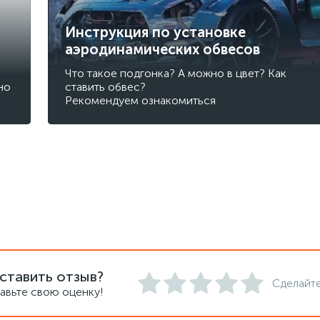
Инструкция по установке
аэродинамических обвесов
Что такое подгонка? А можно в цвет? Как
но
ставить обвес?
Рекомендуем ознакомиться
ставить отзыв?
Сделайте
авьте свою оценку!