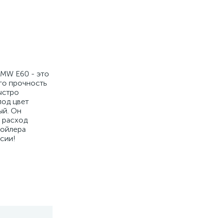
BMW E60 - это
его прочность
ыстро
под цвет
ый. Он
т расход
пойлера
сии!