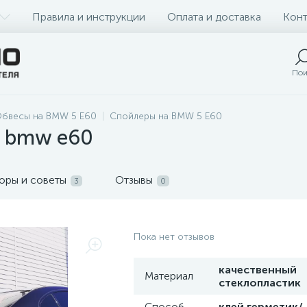
Правила и инструкции
Оплата и доставка
Конт
Пои
бвесы на BMW 5 E60
Спойлеры на BMW 5 E60
а bmw e60
оры и советы
Отзывы
3
0
Пока нет отзывов
качественный
Материал
стеклопластик
Способ
клей герметик/