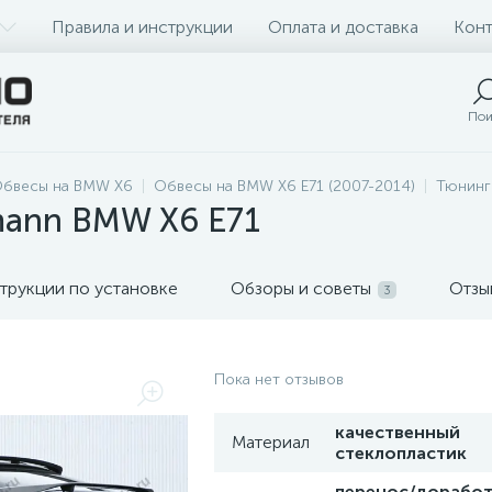
Правила и инструкции
Оплата и доставка
Конт
Пои
бвесы на BMW X6
Обвесы на BMW X6 E71 (2007-2014)
Тюнинг
ann BMW X6 E71
трукции по установке
Обзоры и советы
Отзы
3
Пока нет отзывов
качественный
Материал
стеклопластик
перенос/доработ