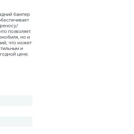
задний бампер
 обеспечивает
ереносу/
что позволяет
омобиля, но и
ний, что может
стильным и
годной цене.