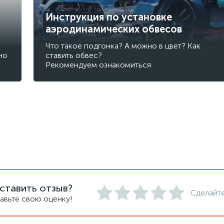
Инструкция по установке
аэродинамических обвесов
Что такое подгонка? А можно в цвет? Как
но
ставить обвес?
Рекомендуем ознакомиться
ставить отзыв?
Сделайте
авьте свою оценку!