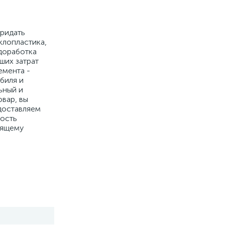
придать
клопластика,
доработка
ших затрат
емента -
биля и
ьный и
вар, вы
едоставляем
ность
оящему