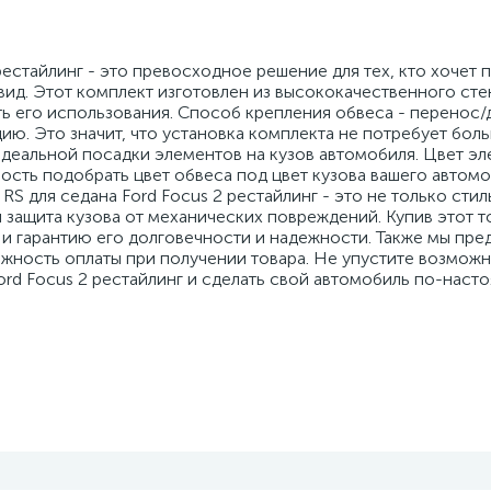
рестайлинг - это превосходное решение для тех, кто хочет 
ид. Этот комплект изготовлен из высококачественного сте
ь его использования. Способ крепления обвеса - перенос/
цию. Это значит, что установка комплекта не потребует боль
идеальной посадки элементов на кузов автомобиля. Цвет эл
ость подобрать цвет обвеса под цвет кузова вашего автомо
RS для седана Ford Focus 2 рестайлинг - это не только стил
защита кузова от механических повреждений. Купив этот то
о и гарантию его долговечности и надежности. Также мы пр
жность оплаты при получении товара. Не упустите возмож
ord Focus 2 рестайлинг и сделать свой автомобиль по-наст