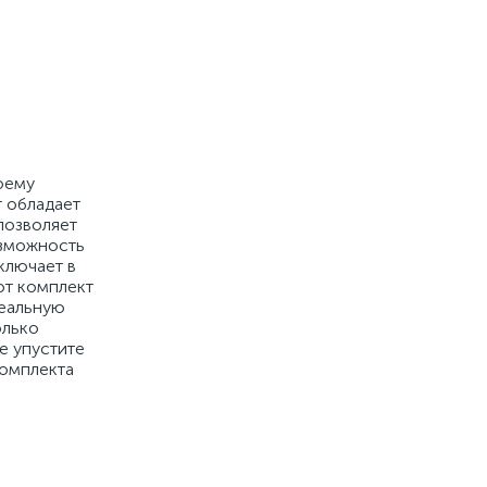
воему
т обладает
позволяет
озможность
ключает в
от комплект
деальную
олько
е упустите
комплекта