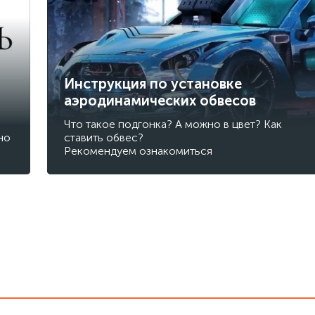
Инструкция по установке
аэродинамических обвесов
Что такое подгонка? А можно в цвет? Как
но
ставить обвес?
Рекомендуем ознакомиться