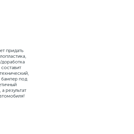
чет придать
лопластика,
с/доработка
 составит
 технический,
ь бампер под
етичный
 а результат
автомобиля!