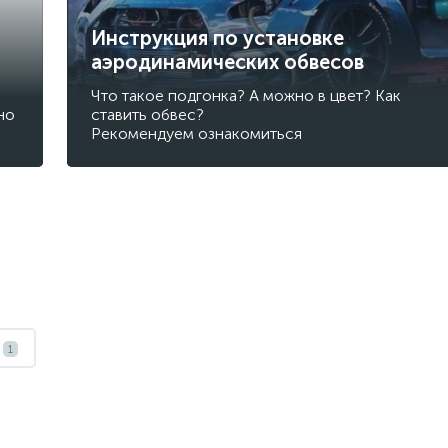
Инструкция по установке
аэродинамических обвесов
Что такое подгонка? А можно в цвет? Как
но
ставить обвес?
Рекомендуем ознакомиться
1