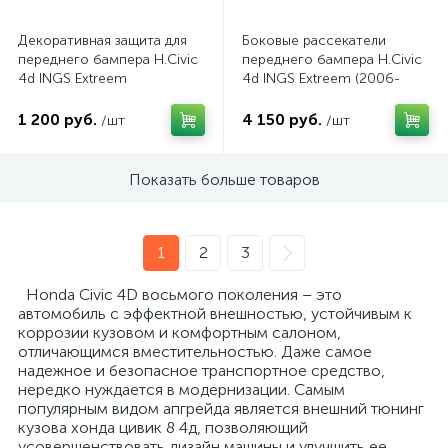
Декоративная защита для
Боковые рассекатели
переднего бампера H.Civic
переднего бампера H.Civic
4d INGS Extreem
4d INGS Extreem (2006-
2012)
1 200 руб.
4 150 руб.
/шт
/шт
Показать больше товаров
1
2
3
Honda Civic 4D восьмого поколения – это
автомобиль с эффектной внешностью, устойчивым к
коррозии кузовом и комфортным салоном,
отличающимся вместительностью. Даже самое
надежное и безопасное транспортное средство,
нередко нуждается в модернизации. Самым
популярным видом апгрейда является внешний тюнинг
кузова хонда цивик 8 4д, позволяющий
усовершенствовать дизайн машины и улучшить ее