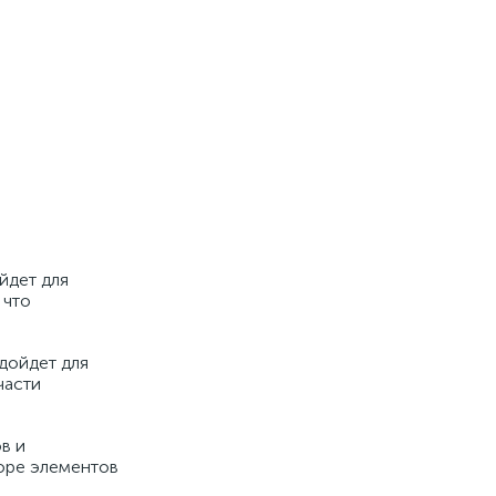
йдет для
 что
дойдет для
части
в и
оре элементов