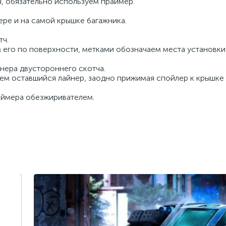
, обязательно используем праймер.
ре и на самой крышке багажника.
тч.
м его по поверхности, метками обозначаем места установки
нера двустороннего скотча.
аем оставшийся лайнер, заодно прижимая спойлер к крышке
аймера обезжиривателем.