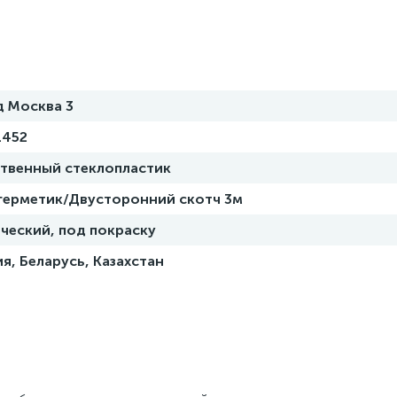
д Москва 3
1452
ственный стеклопластик
 герметик/Двусторонний скотч 3м
ческий, под покраску
я, Беларусь, Казахстан