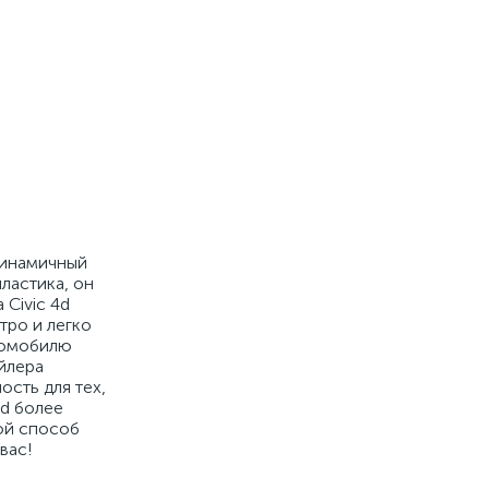
динамичный
ластика, он
 Civic 4d
тро и легко
втомобилю
йлера
ость для тех,
4d более
ой способ
вас!