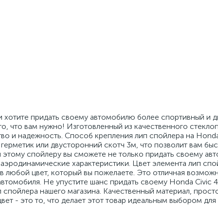
) и хотите придать своему автомобилю более спортивный и 
то, что вам нужно! Изготовленный из качественного стеклоп
тво и надежность. Способ крепления лип спойлера на Honda
герметик или двусторонний скотч 3м, что позволит вам быс
я этому спойлеру вы сможете не только придать своему а
о аэродинамические характеристики. Цвет элемента лип спо
 в любой цвет, который вы пожелаете. Это отличная возможн
автомобиля. Не упустите шанс придать своему Honda Civic 
 спойлера нашего магазина. Качественный материал, прост
ет - это то, что делает этот товар идеальным выбором для 