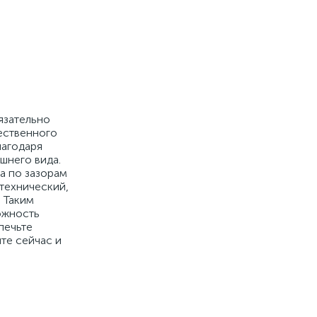
язательно
чественного
лагодаря
шнего вида.
а по зазорам
 технический,
 Таким
ожность
печьте
те сейчас и