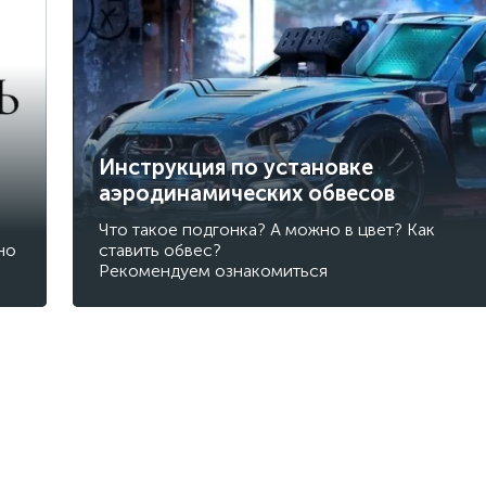
Инструкция по установке
аэродинамических обвесов
Что такое подгонка? А можно в цвет? Как
но
ставить обвес?
Рекомендуем ознакомиться