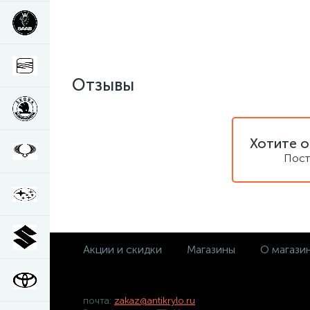
Отзывы
Хотите о
Пост
Акции и скидки
Магазины
О магази
почта:
zakaz@antikrylo.ru