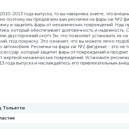
 2010-2013 года выпуска, то вы наверняка знаете, что внешн
но поэтому мы предлагаем вам реснички на фары var №2 фи
нку и защитить фары от механических повреждений. Наш п
тика, который обеспечивает долговечность и надежность. 
или двусторонний скотч 3м, что позволяет установить их н
ий, под покраску. Это означает, что вы можете легко подоб
о автомобиля. Реснички на фары var №2 фигурные - это не 
аксессуар, который защитит фары от повреждений и продлит
ет жертвой механических повреждений. Установите реснички
013 года выпуска и наслаждайтесь его привлекательным вне
д Тольятти
ластик