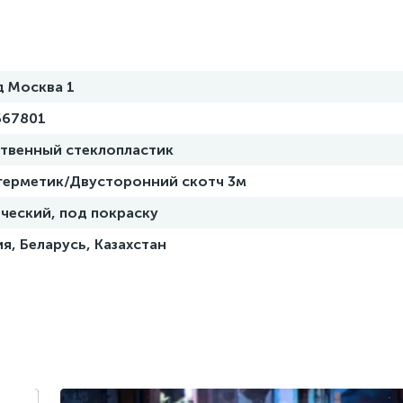
д Москва 1
667801
ственный стеклопластик
 герметик/Двусторонний скотч 3м
ческий, под покраску
я, Беларусь, Казахстан