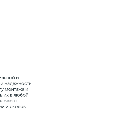
ильный и
 и надежность.
ту монтажа и
ь их в любой
 элемент
й и сколов.
и