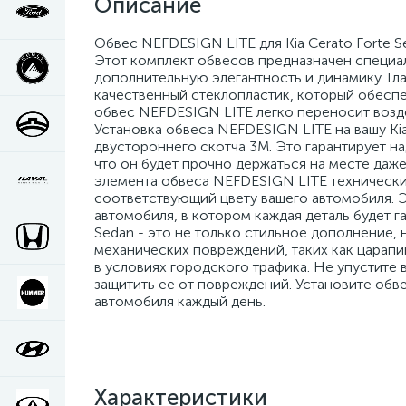
Описание
Обвес NEFDESIGN LITE для Kia Cerato Forte 
Этот комплект обвесов предназначен специаль
дополнительную элегантность и динамику. Гла
качественный стеклопластик, который обеспе
обвес NEFDESIGN LITE легко переносит возде
Установка обвеса NEFDESIGN LITE на вашу Ki
двустороннего скотча 3M. Это гарантирует н
что он будет прочно держаться на месте даж
элемента обвеса NEFDESIGN LITE технический,
соответствующий цвету вашего автомобиля. Э
автомобиля, в котором каждая деталь будет г
Sedan - это не только стильное дополнение, 
механических повреждений, таких как царапин
в условиях городского трафика. Не упустите 
защитить ее от повреждений. Установите об
автомобиля каждый день.
Характеристики