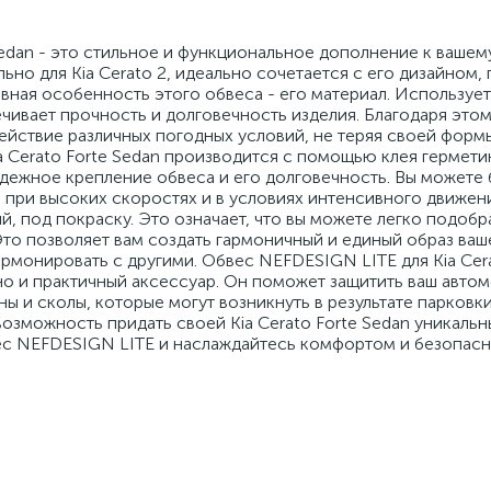
Sedan - это стильное и функциональное дополнение к вашем
но для Kia Cerato 2, идеально сочетается с его дизайном,
вная особенность этого обвеса - его материал. Использует
чивает прочность и долговечность изделия. Благодаря это
йствие различных погодных условий, не теряя своей формы
a Cerato Forte Sedan производится с помощью клея гермети
адежное крепление обвеса и его долговечность. Вы можете 
е при высоких скоростях и в условиях интенсивного движен
 под покраску. Это означает, что вы можете легко подобра
то позволяет вам создать гармоничный и единый образ ваш
армонировать с другими. Обвес NEFDESIGN LITE для Kia Cera
но и практичный аксессуар. Он поможет защитить ваш автом
ы и сколы, которые могут возникнуть в результате парковк
возможность придать своей Kia Cerato Forte Sedan уникальн
вес NEFDESIGN LITE и наслаждайтесь комфортом и безопас