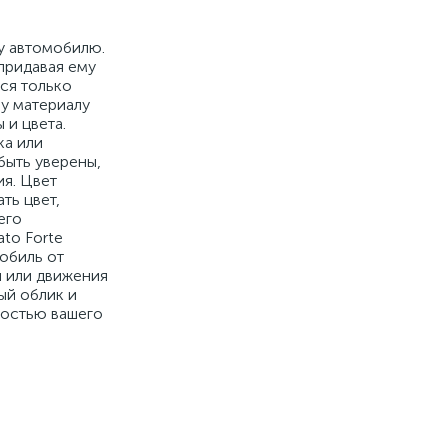
у автомобилю.
 придавая ему
ся только
му материалу
 и цвета.
ка или
быть уверены,
ия. Цвет
ть цвет,
его
to Forte
обиль от
и или движения
ый облик и
ностью вашего