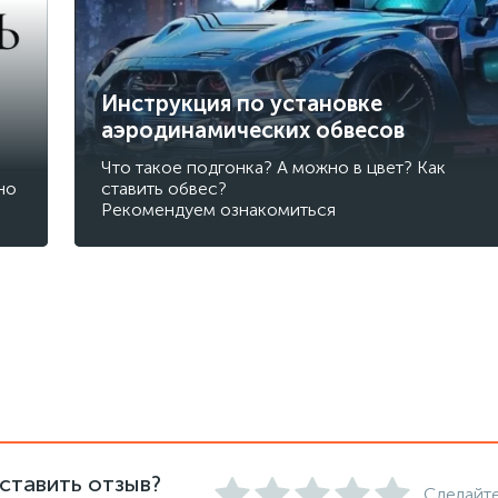
Инструкция по установке
аэродинамических обвесов
Что такое подгонка? А можно в цвет? Как
но
ставить обвес?
Рекомендуем ознакомиться
ставить отзыв?
Сделайте