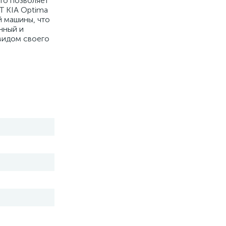
то позволяет
T KIA Optima
й машины, что
нный и
 видом своего