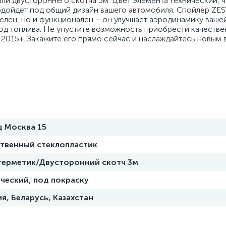
ли двустороннего скотча 3м. Цвет элемента технический, ч
подойдет под общий дизайн вашего автомобиля. Спойлер ZES
телен, но и функционален – он улучшает аэродинамику ваше
ход топлива. Не упустите возможность приобрести качестве
5 2015+. Закажите его прямо сейчас и наслаждайтесь новым
д Москва 15
ственный стеклопластик
 герметик/Двусторонний скотч 3м
ческий, под покраску
я, Беларусь, Казахстан