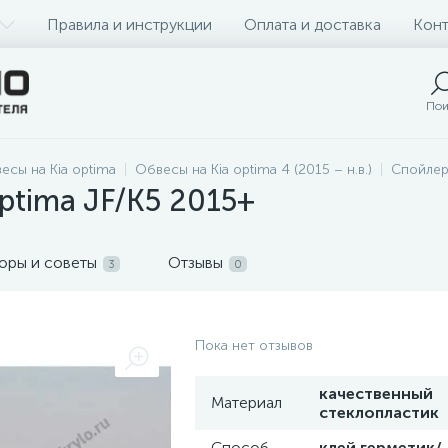
Правила и инструкции
Оплата и доставка
Конт
Пои
есы на Kia optima
Обвесы на Kia optima 4 (2015 – н.в.)
Спойлеры
ptima JF/K5 2015+
оры и советы
Отзывы
3
0
Пока нет отзывов
качественный
Материал
стеклопластик
Способ
клей герметик/