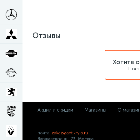
Отзывы
Хотите о
Пост
Акции и скидки
Магазины
О магази
почта:
zakaz@antikrylo.ru
Варшавское ш., 73, Москва