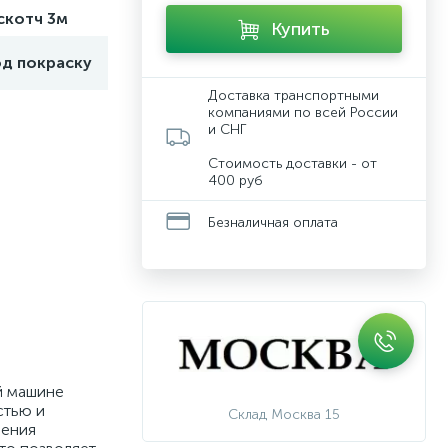
скотч 3м
Купить
од покраску
Доставка транспортными
компаниями по всей России
и СНГ
Стоимость доставки - от
400 руб
Безналичная оплата
й машине
стью и
Склад Москва 15
ления