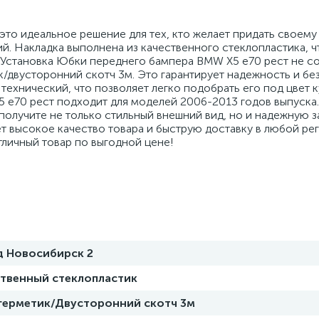
это идеальное решение для тех, кто желает придать своем
й. Накладка выполнена из качественного стеклопластика, ч
 Установка Юбки переднего бампера BMW X5 e70 рест не со
к/двусторонний скотч 3м. Это гарантирует надежность и б
технический, что позволяет легко подобрать его под цвет 
 e70 рест подходит для моделей 2006-2013 годов выпуска.
олучите не только стильный внешний вид, но и надежную з
т высокое качество товара и быструю доставку в любой ре
личный товар по выгодной цене!
д Новосибирск 2
ственный стеклопластик
 герметик/Двусторонний скотч 3м