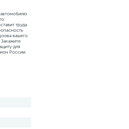
у автомобилю
то
ставит труда
езопасность
кузова вашего
 Закажите
ащиту для
гион России.