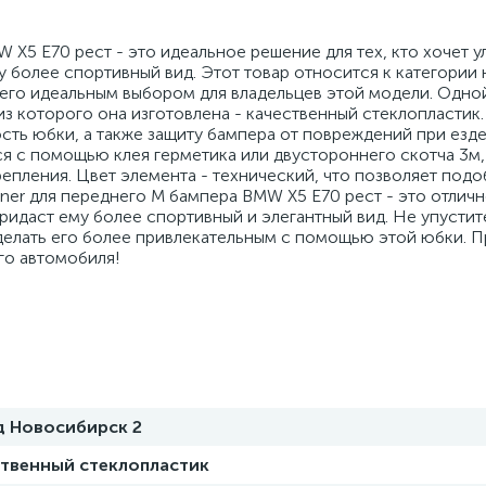
 X5 E70 рест - это идеальное решение для тех, кто хочет у
 более спортивный вид. Этот товар относится к категории 
 его идеальным выбором для владельцев этой модели. Одной
из которого она изготовлена - качественный стеклопластик.
сть юбки, а также защиту бампера от повреждений при езд
я с помощью клея герметика или двустороннего скотча 3м,
пления. Цвет элемента - технический, что позволяет подоб
iner для переднего М бампера BMW X5 E70 рест - это отлич
идаст ему более спортивный и элегантный вид. Не упустит
сделать его более привлекательным с помощью этой юбки. 
го автомобиля!
д Новосибирск 2
ственный стеклопластик