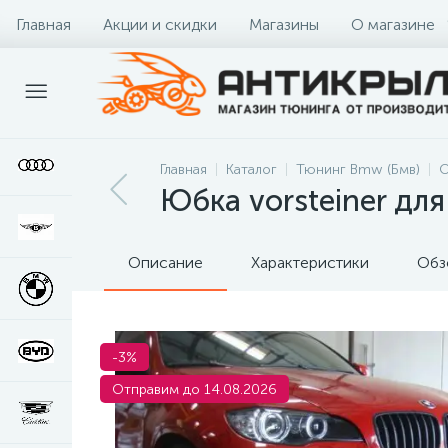
Главная
Акции и скидки
Магазины
О магазине
Главная
Каталог
Тюнинг Bmw (Бмв)
О
Юбка vorsteiner дл
Описание
Характеристики
Обз
-3%
Отправим до 14.08.2026