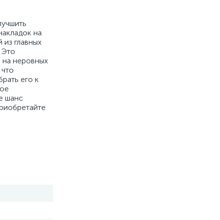
лучшить
накладок на
 из главных
 Это
е на неровных
 что
рать его к
ное
е шанс
Приобретайте