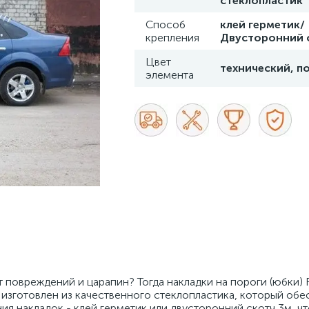
стеклопластик
Способ
клей герметик/
крепления
Двусторонний 
Цвет
технический, п
элемента
 повреждений и царапин? Тогда накладки на пороги (юбки) F
р изготовлен из качественного стеклопластика, который обе
я накладок - клей герметик или двусторонний скотч 3м, чт