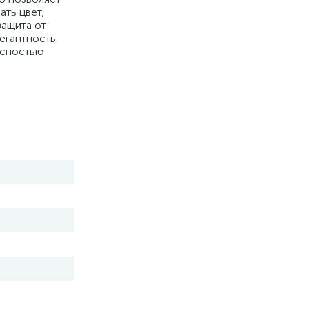
ать цвет,
защита от
егантность.
асностью