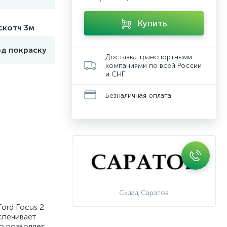
Купить
скотч 3м
од покраску
Доставка транспортными
компаниями по всей России
и СНГ
Безналичная оплата
Склад Саратов
ord Focus 2
спечивает
о позволяет